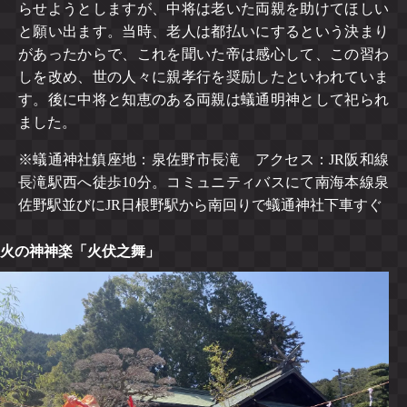
らせようとしますが、中将は老いた両親を助けてほしい
と願い出ます。当時、老人は都払いにするという決まり
があったからで、これを聞いた帝は感心して、この習わ
しを改め、世の人々に親孝行を奨励したといわれていま
す。後に中将と知恵のある両親は蟻通明神として祀られ
ました。
※蟻通神社鎮座地：泉佐野市長滝 アクセス：JR阪和線
長滝駅西へ徒歩10分。コミュニティバスにて南海本線泉
佐野駅並びにJR日根野駅から南回りで蟻通神社下車すぐ
火の神神楽「火伏之舞」