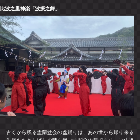
比波之里神楽「波振之舞」
古くから残る盂蘭盆会の盆踊りは、あの世から帰り来る