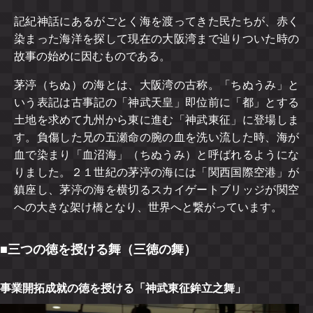
記紀神話にあるがごとく海を渡ってきた民たちが、赤く
染まった海洋を探して現在の大阪湾まで辿りついた時の
故事の始めに因むものである。
茅渟（ちぬ）の海とは、大阪湾の古称。「ちぬうみ」と
いう表記は古事記の「神武天皇」即位前に「都」とする
土地を求めて九州から東に進む「神武東征」に登場しま
す。負傷した兄の五瀬命の腕の血を洗い流した時、海が
血で染まり「血沼海」（ちぬうみ）と呼ばれるようにな
りました。２１世紀の茅渟の海には「関西国際空港」が
鎮座し、茅渟の海を横切るスカイゲートブリッジが関空
への大きな架け橋となり、世界へと繋がっています。
■三つの徳を授ける舞（三徳の舞）
事業開拓成就の徳を授ける「神武東征鉾立之舞」