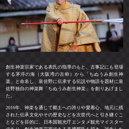
創生神楽宗家である表氏の指導のもと、古事記にも登場
する茅渟の海（大阪湾の古称）から「ちぬうみ創生神
楽」と命名し、泉佐野に伝承する伝説や物語を題材に泉
佐野独自の神楽舞「ちぬうみ創生神楽」を創りあげまし
た。
2016年、神楽を通じて郷土への誇りや愛着心、地元に残
された伝承文化やその歴史などを次世代へと引き継ぐこ
となどを目的に、日本国観光庁エンタメ観光マイスター