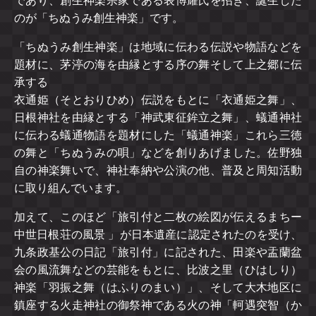
であり、創生神楽宗家である表博耀氏を招き、誕生した
のが「ちぬうみ創生神楽」です。
「ちぬうみ創生神楽」は地域に伝わる伝説や物語などを
題材に、茅渟の海を由縁とする序の舞そして上之郷に伝
承する
衣通姫（そとおりひめ）伝説をもとに「衣通姫之舞」、
日根神社を由縁とする「神武東征鉾立之舞」、蟻通神社
に伝わる蟻通物語を題材にした「蟻通神楽」これら三徳
の舞と「ちぬうみの唄」などを創りあげました。佐野独
自の神楽舞いで、神社奉納や公演の他、普及と周知活動
に取り組んでいます。
加えて、このほど「旅引付と二枚の絵図が伝えるまちー
中世日根荘の風景 」が日本遺産に認定されたのを受け、
九条政基公の日記「旅引付」に記された、田楽や盂蘭盆
会の風流舞などの芸能をもとに、比波之里（ひはしり）
神楽「羽振之舞（はふりのまい）」、そして大木地区に
鎮座する火走神社の御祭神である火の神「軻遇突智（か