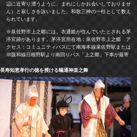
辺に近寄り漂うように、まれにしかお会いしておりませ
ん）と寂しさを詠いました。和歌三神の一柱として数え
られています。
※泉佐野市上之郷には、衣通姫が住んでいたとされる茅
渟宮跡があります。茅渟宮所在地：泉佐野市上之郷 ア
クセス：コミュニティバスにて南海本線泉佐野駅または
JR阪和線日根野駅より南回りバス「上之郷」下車が最寄
長寿知恵孝行の徳を授ける蟻通神楽之舞