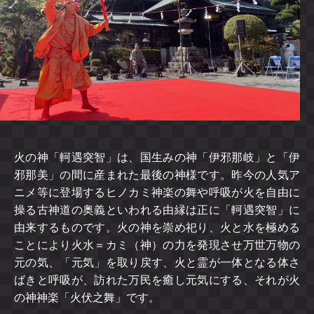
火の神「軻遇突智」は、国生みの神「伊邪那岐」と「伊
邪那美」の間に産まれた最後の神様です。昨今の人気ア
ニメ等に登場するヒノカミ神楽の舞や呼吸が火を自由に
操る古神道の奥義といわれる由縁は正に「軻遇突智」に
由来するものです。火の神を崇め祀り、火と水を極める
ことにより火水＝カミ（神）の力を発現させ万世万物の
元の気、「元気」を取り戻す、火と霊が一体となる体さ
ばきと呼吸が、訪れた万民を癒し元気にする、それが火
の神神楽「火伏之舞」です。