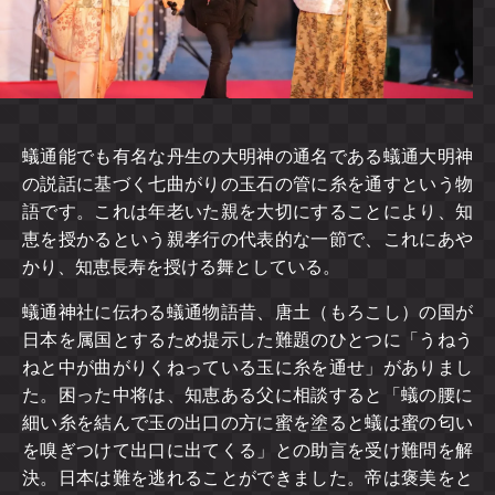
蟻通能でも有名な丹生の大明神の通名である蟻通大明神
の説話に基づく七曲がりの玉石の管に糸を通すという物
語です。これは年老いた親を大切にすることにより、知
恵を授かるという親孝行の代表的な一節で、これにあや
かり、知恵長寿を授ける舞としている。
蟻通神社に伝わる蟻通物語昔、唐土（もろこし）の国が
日本を属国とするため提示した難題のひとつに「うねう
ねと中が曲がりくねっている玉に糸を通せ」がありまし
た。困った中将は、知恵ある父に相談すると「蟻の腰に
細い糸を結んで玉の出口の方に蜜を塗ると蟻は蜜の匂い
を嗅ぎつけて出口に出てくる」との助言を受け難問を解
決。日本は難を逃れることができました。帝は褒美をと