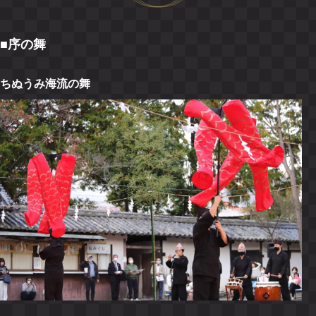
■序の舞
ちぬうみ海流の舞