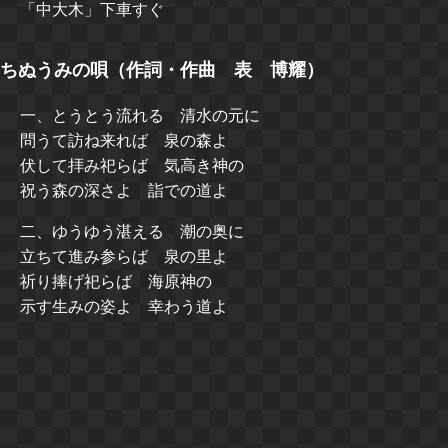
「中大木」下車すぐ
ちぬうみの唄（作詞・作曲 表 博耀）
一、とうとう流れる 清水の元に
問うて訪ね来れば 泉の森よ
伏して拝み祀らば 気高き神の
祝う森の深さよ 詣での道よ
二、ゆうゆう湛える 潮の奥に
立ちて進み参らば 泉の里よ
祈り捧げ祀らば 海原神の
示す生みの姿よ 幸わう道よ