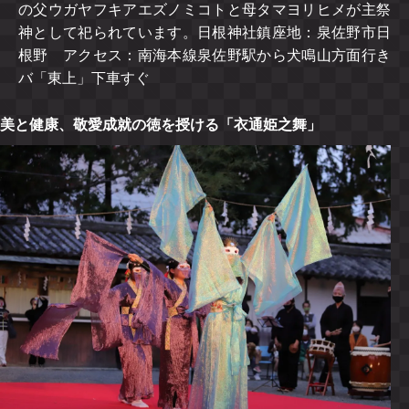
の父ウガヤフキアエズノミコトと母タマヨリヒメが主祭
神として祀られています。日根神社鎮座地：泉佐野市日
根野 アクセス：南海本線泉佐野駅から犬鳴山方面行き
バ「東上」下車すぐ
美と健康、敬愛成就の徳を授ける「衣通姫之舞」