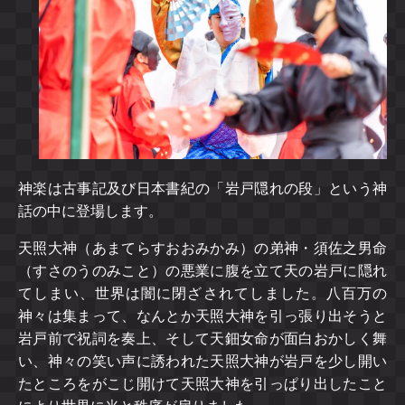
神楽は古事記及び日本書紀の「岩戸隠れの段」という神
話の中に登場します。
天照大神（あまてらすおおみかみ）の弟神・須佐之男命
（すさのうのみこと）の悪業に腹を立て天の岩戸に隠れ
てしまい、世界は闇に閉ざされてしました。八百万の
神々は集まって、なんとか天照大神を引っ張り出そうと
岩戸前で祝詞を奏上、そして天鈿女命が面白おかしく舞
い、神々の笑い声に誘われた天照大神が岩戸を少し開い
たところをがこじ開けて天照大神を引っぱり出したこと