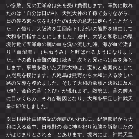
い惨敗、兄の五瀬命は矢を受け負傷します。軍勢に敗れ
たのは「自分は日の神、天照大神の子孫でありながら、
日の昇る東へ矢をむけたのは天の意志に逆らうことだっ
た」と悟り、大阪湾を迂回南下し紀伊の熊野を経由して
大和を目指すことにしました。途中、大阪と和歌山の県
境付近で五瀬命の腕の血を洗い流した時、海が血で染ま
り「血沼海」（ちぬうみ）と呼ばれるようになりまし
た。その後も苦難の旅は続き、次々と兄たちは命を落と
します。事態を憂いた天照大神は、宝剣と道案内として
八咫烏を授けます。八咫烏は熊野から大和に入る険しい
路の先導を務めました。そして大和の豪族と決戦に及ん
だ時、金色の鳶（とび）が現れます。敵勢は、鳶の輝き
に目がくらみ、それが勝因となり、大和を平定し神武天
皇に即位しました。
※日根神社由緒略記の創建のいわれに、紀伊熊野から大
和に入る途中、日根野の地に神を祀り戦勝を祈願したの
がはじまりとされる、とあります。境内には、神武天皇