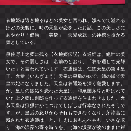
衣通姫は透き通るほどの美女と言われ、滲みでて溢れる
ほどの美貌に、時の天皇が恋をしたお話。この美しさに
あやかり「健康」「美貌」「恋愛成就」の神徳を授かる
舞としている。
泉佐野上之郷に残る【衣通姫伝説】衣通姫は、絶世の美
女で、その麗しさは、名前のとおり、「衣を通して光輝
いた」と言われています。衣通姫は、仁徳天皇の第４皇
子、允恭（いんぎょう）天皇の皇后の妹で、姉の縁で天
皇の妃になりました。天皇は衣通姫を深く寵愛します。
が、皇后の嫉妬を恐れた天皇は、和泉国茅渟と呼ばれて
いた上之郷に別邸を作って衣通姫を住まわせました。允
恭天皇は狩猟にかこつけてしばしば行幸なされたそうで
す。が、皇后の怒りからそれもできなくなり、茅渟宮に
残された衣通姫は「とこしえに君もあへやも いさな取
り 海の浜藻の寄る時々を」（海の浜藻が波のままに岸