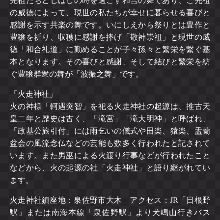
先祖たちとしばしの時を過ごす和合の舞であり、ご先祖
の威徳によって、現世の私たちが幸せに暮らせる喜びと
感謝を示す共楽の舞です。いにしえから祭りとは豊作と
豊穣を祈り、収穫に感謝を捧げ「敬神崇祖」と現世の威
徳「和合礼道」に勤めることが子々孫々と繁栄を繋ぐ基
本となります。その喜びと感謝、そして結びと繁栄を紡
ぐ豊穣群衆の舞が「波振之舞」です。
「火走神社」
火の神様「軻遇突智」を祀る火走神社の起源は、推古天
皇二年と歴史は古く、「滝宮」「滝大明神」と呼ばれ、
「政基公旅引付」には雨乞いの儀式や田楽、猿楽、盂蘭
盆会の風流念仏などの芸能も数多く行われたと記されて
います。また男巫による火渡り行事などが行われたこと
などから、火の起源の社「火走神社」と語り継がれてい
ます。
火走神社鎮座地：泉佐野市大木 アクセス：JR「日根野
駅」または南海本線「泉佐野駅」より犬鳴山行きバス