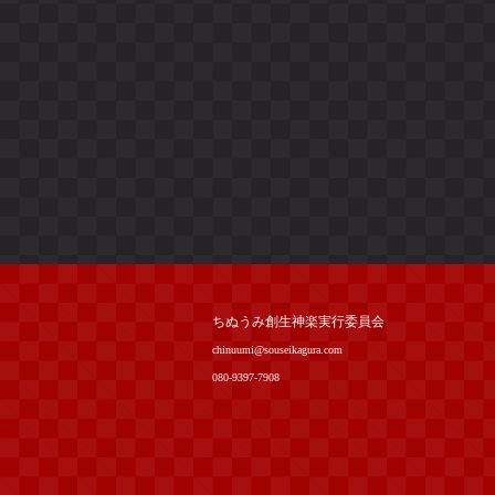
ちぬうみ創生神楽実行委員会
chinuumi@souseikagura.com
080-9397-7908