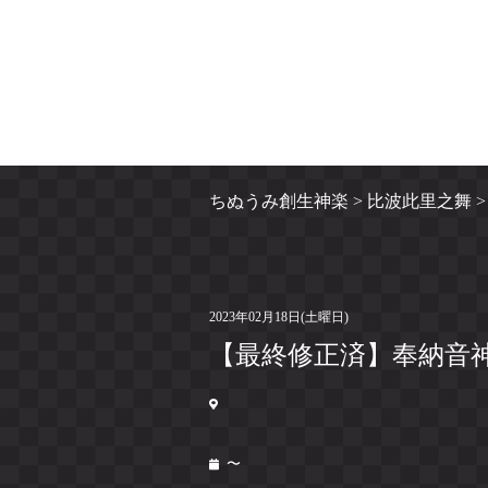
ちぬうみ創生神楽
>
比波此里之舞
2023年02月18日(土曜日)
【最終修正済】奉納音神楽奏
〜