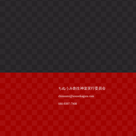
ちぬうみ創生神楽実行委員会
chinuumi@souseikagura.com
080-9397-7908